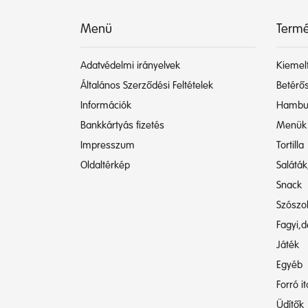
Menü
Termé
Adatvédelmi irányelvek
Kiemelt
Általános Szerződési Feltételek
Betérős
Információk
Hambu
Bankkártyás fizetés
Menük
Impresszum
Tortilla
Oldaltérkép
Saláták
Snack
Szószo
Fagyi,d
Játék
Egyéb
Forró i
Üdítők