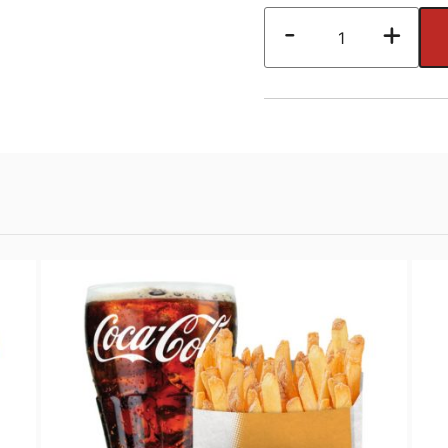
+ Mustár
Extra
-
+
Garlic
+ Sajtszelet
Crispy
Chicken
Nagy
Menü
mennyiség