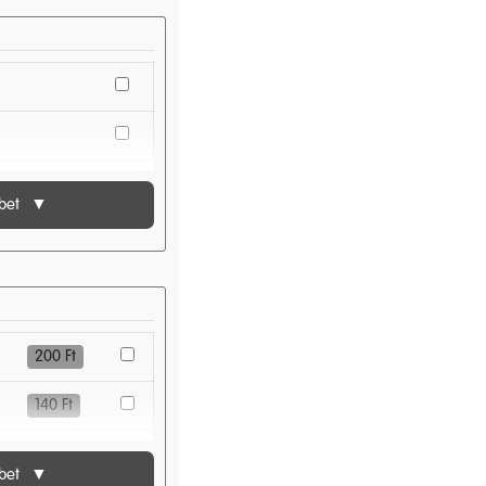
bet
▼
200
Ft
140
Ft
140
Ft
bet
▼