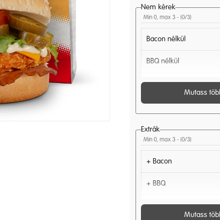
Nem kérek
Min 0, max 3 - (
0
/3)
Bacon nélkül
BBQ nélkül
Chili nélkül
Mutass töb
Hagyma nélkül
Jalapeno nélkül
Extrák
Min 0, max 3 - (
0
/3)
Kígyó uborka nélkül
+ Bacon
Ketchup nélkül
+ BBQ
Manhattan szósz nélkül
+ Chili
Mutass töb
Majonéz nélkül