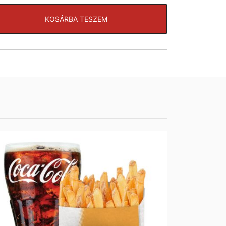
140
Ft
KOSÁRBA TESZEM
140
Ft