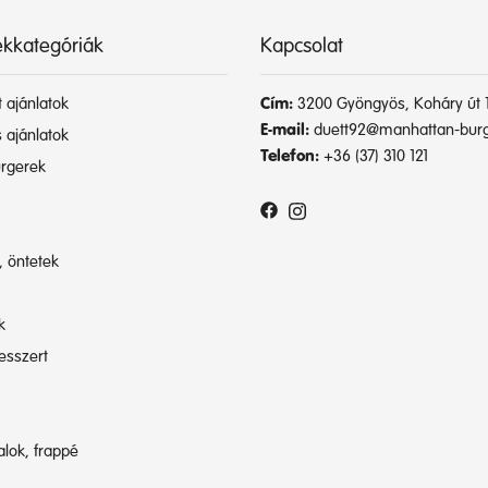
kkategóriák
Kapcsolat
 ajánlatok
Cím:
3200 Gyöngyös, Koháry út 1
E-mail:
duett92@manhattan-burg
 ajánlatok
Telefon:
+36 (37) 310 121
rgerek
, öntetek
k
esszert
talok, frappé