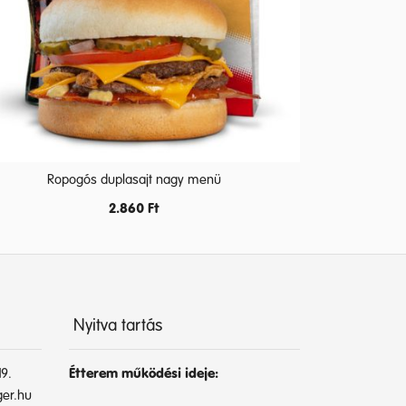
Ropogós duplasajt nagy menü
2.860
Ft
Nyitva tartás
9.
Étterem működési ideje:
er.hu