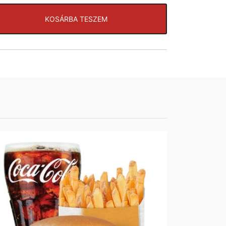
140
Ft
KOSÁRBA TESZEM
140
Ft