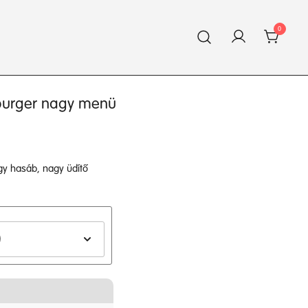
0
burger nagy menü
gy hasáb, nagy üdítő