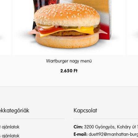
Wartburger nagy menü
2.650
Ft
kkategóriák
Kapcsolat
 ajánlatok
Cím:
3200 Gyöngyös, Koháry út 1
E-mail:
duett92@manhattan-burg
 ajánlatok