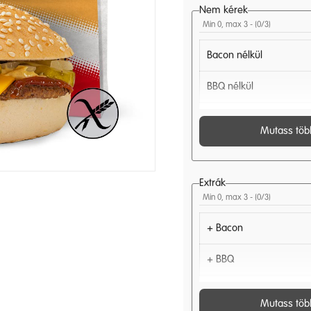
Nem kérek
Min 0, max 3 - (
0
/3)
Bacon nélkül
BBQ nélkül
Chili nélkül
Mutass töb
Hagyma nélkül
Jalapeno nélkül
Extrák
Min 0, max 3 - (
0
/3)
Kígyó uborka nélkül
+ Bacon
Ketchup nélkül
+ BBQ
Manhattan szósz nélkül
+ Chili
Mutass töb
Majonéz nélkül