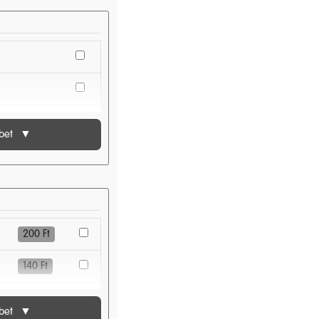
bet
▼
200
Ft
140
Ft
140
Ft
bet
▼