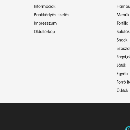
Információk
Hambu
Bankkártyás fizetés
Menük
Impresszum
Tortilla
Oldaltérkép
Saláták
Snack
Szószo
Fagyi,d
Játék
Egyéb
Forró i
Üdítők