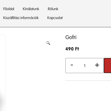
Főoldal
Kínálatunk
Rólunk
Kiszállítási információk
Kapcsolat
Gofri
🔍
490
Ft
Gofri
-
+
mennyiség