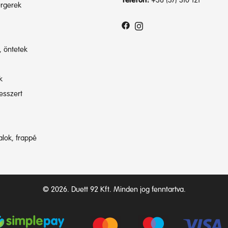
Telefon:
+36 (37) 310 121
rgerek
, öntetek
k
esszert
talok, frappé
© 2026. Duett 92 Kft. Minden jog fenntartva.