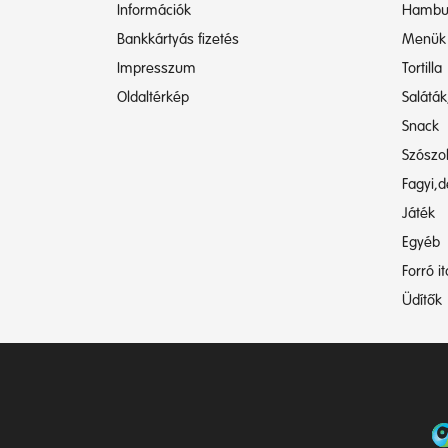
Információk
Hambu
Bankkártyás fizetés
Menük
Impresszum
Tortilla
Oldaltérkép
Saláták
Snack
Szószo
Fagyi,d
Játék
Egyéb
Forró i
Üdítők