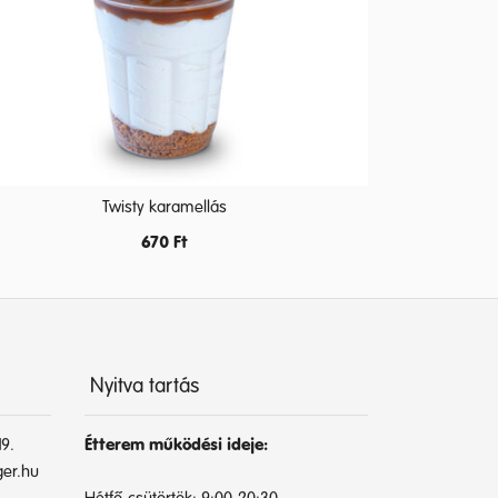
Twisty karamellás
670
Ft
Nyitva tartás
9.
Étterem működési ideje:
er.hu