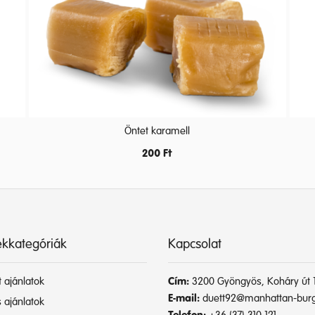
Öntet karamell
200
Ft
kkategóriák
Kapcsolat
 ajánlatok
Cím:
3200 Gyöngyös, Koháry út 1
E-mail:
duett92@manhattan-burg
 ajánlatok