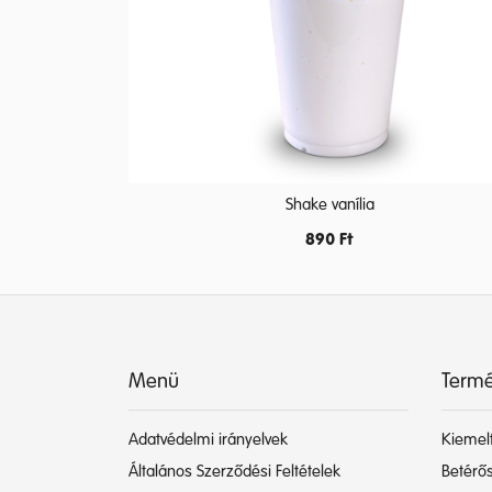
Shake vanília
890
Ft
Menü
Termé
Adatvédelmi irányelvek
Kiemelt
Általános Szerződési Feltételek
Betérős