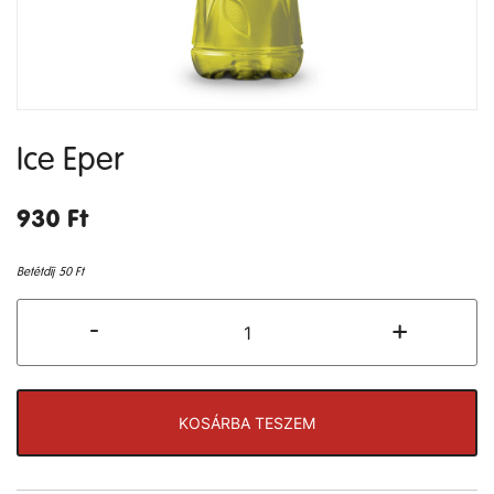
Ice Eper
930
Ft
Betétdíj
50
Ft
Ice
-
+
Eper
mennyiség
KOSÁRBA TESZEM