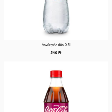
Ásványvíz dús 0,5l
540
Ft