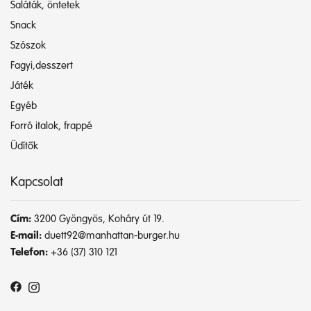
Saláták, öntetek
Snack
Szószok
Fagyi,desszert
Játék
Egyéb
Forró italok, frappé
Üdítők
Kapcsolat
Cím:
3200 Gyöngyös, Koháry út 19.
E-mail:
duett92@manhattan-burger.hu
Telefon:
+36 (37) 310 121