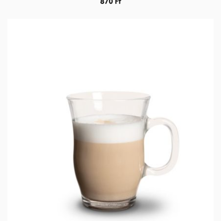
870
Ft