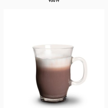
950
Ft