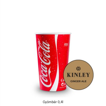
Gyömbér 0,4l