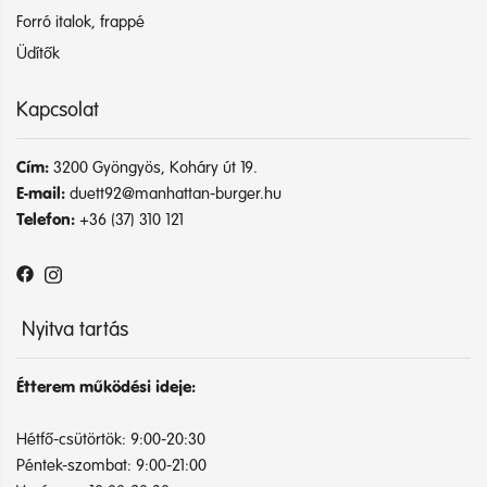
Forró italok, frappé
Üdítők
Kapcsolat
Cím:
3200 Gyöngyös, Koháry út 19.
E-mail:
duett92@manhattan-burger.hu
Telefon:
+36 (37) 310 121
Nyitva tartás
Étterem működési ideje:
Hétfő-csütörtök: 9:00-20:30
Péntek-szombat: 9:00-21:00