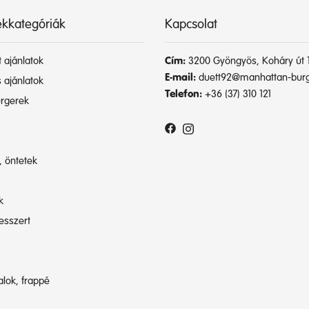
kkategóriák
Kapcsolat
 ajánlatok
Cím:
3200 Gyöngyös, Koháry út 1
E-mail:
duett92@manhattan-burg
 ajánlatok
Telefon:
+36 (37) 310 121
rgerek
, öntetek
k
esszert
talok, frappé