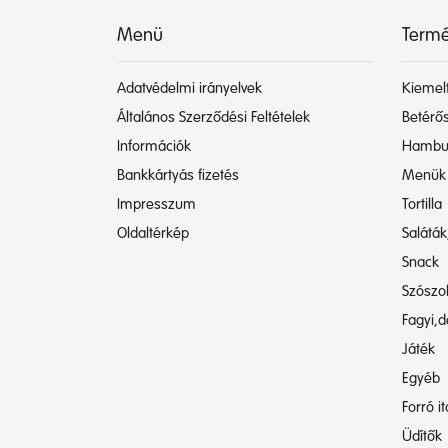
Menü
Termé
Adatvédelmi irányelvek
Kiemelt
Általános Szerződési Feltételek
Betérős
Információk
Hambu
Bankkártyás fizetés
Menük
Impresszum
Tortilla
Oldaltérkép
Saláták
Snack
Szószo
Fagyi,d
Játék
Egyéb
Forró i
Üdítők