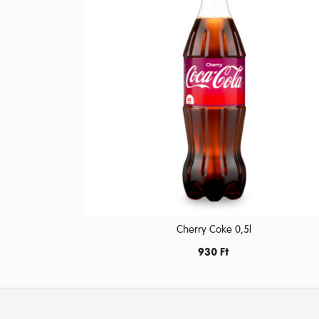
Cherry Coke 0,5l
930
Ft