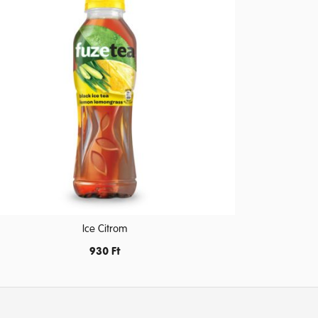
Ice Citrom
930
Ft