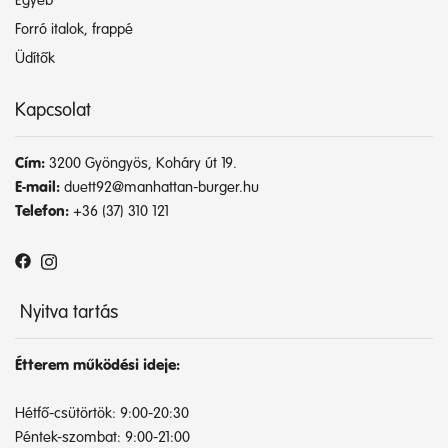
Egyéb
Forró italok, frappé
Üdítők
Kapcsolat
Cím:
3200 Gyöngyös, Koháry út 19.
E-mail:
duett92@manhattan-burger.hu
Telefon:
+36 (37) 310 121
Nyitva tartás
Étterem működési ideje:
Hétfő-csütörtök: 9:00-20:30
Péntek-szombat: 9:00-21:00