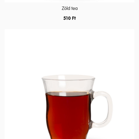
Zöld tea
510
Ft