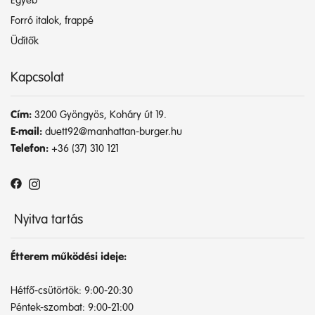
Egyéb
Forró italok, frappé
Üdítők
Kapcsolat
Cím:
3200 Gyöngyös, Koháry út 19.
E-mail:
duett92@manhattan-burger.hu
Telefon:
+36 (37) 310 121
Nyitva tartás
Étterem működési ideje:
Hétfő-csütörtök: 9:00-20:30
Péntek-szombat: 9:00-21:00