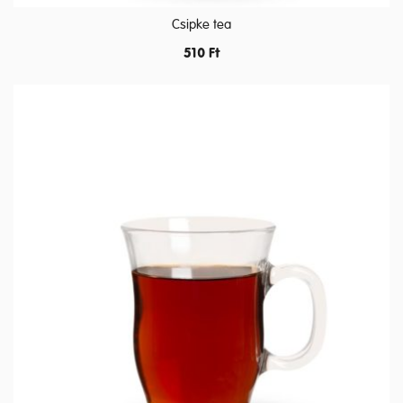
Csipke tea
510
Ft