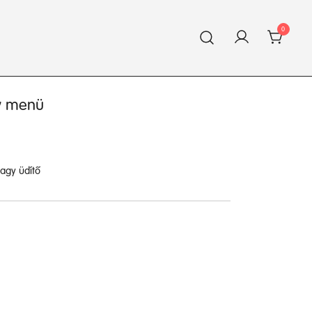
0
gy menü
nagy üdítő