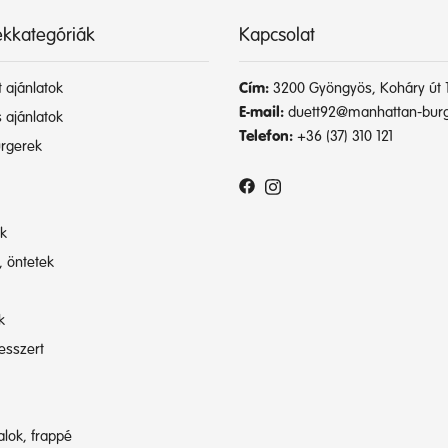
kkategóriák
Kapcsolat
 ajánlatok
Cím:
3200 Gyöngyös, Koháry út 1
E-mail:
duett92@manhattan-burg
 ajánlatok
Telefon:
+36 (37) 310 121
rgerek
ik
, öntetek
k
esszert
talok, frappé