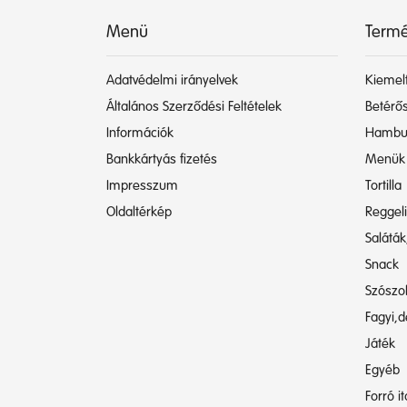
Menü
Termé
Adatvédelmi irányelvek
Kiemelt
Általános Szerződési Feltételek
Betérős
Információk
Hambu
Bankkártyás fizetés
Menük
Impresszum
Tortilla
Oldaltérkép
Reggel
Saláták
Snack
Szószo
Fagyi,d
Játék
Egyéb
Forró i