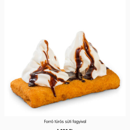
Forró túrós süti fagyival